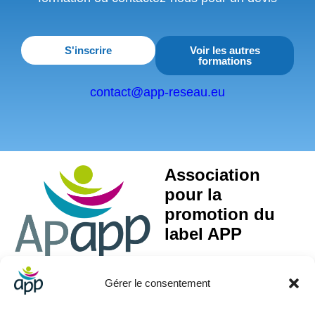
S'inscrire
Voir les autres
formations
contact@app-reseau.eu
Association
pour la
promotion du
label APP
Gérer le consentement
Activité Principale Exercée (APE) : 85.59A – Formation continue d’adultes