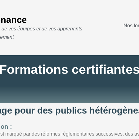
nance
Nos fo
e de vos équipes et de vos apprenants
rement
Formations certifiante
sage pour des publics hétérogèn
ion :
e est marqué par des réformes réglementaires successives, des a