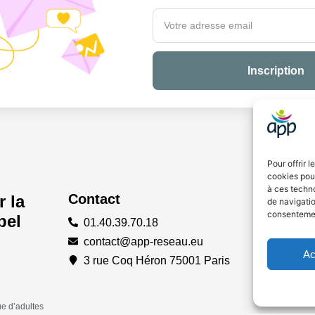
Inscription
Pour offrir 
cookies pour
à ces techn
Contact
 la
de navigatio
consentement
bel
01.40.39.70.18
contact@app-reseau.eu
Ac
3 rue Coq Héron 75001 Paris
ue d’adultes