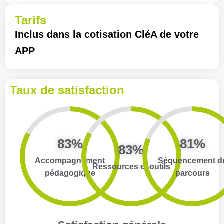
Tarifs
Inclus dans la cotisation CléA de votre
APP
Taux de satisfaction
83%
81%
83%
Accompagnement
Séquencement d
Ressources et outils
pédagogique
parcours