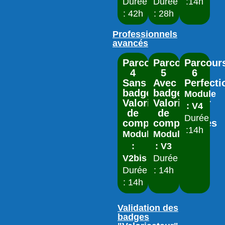
Durée
Durée
:14h
: 42h
: 28h
Professionnels
avancés
Parcours
Parcours
Parcour
4
5
6
Sans
Avec
Perfect
badge
badge
Module
Valorisateur
Valorisateur
: V4
de
de
Durée
compétences
compétences
:14h
Module
Module
:
: V3
V2bis
Durée
Durée
: 14h
: 14h
Validation des
badges