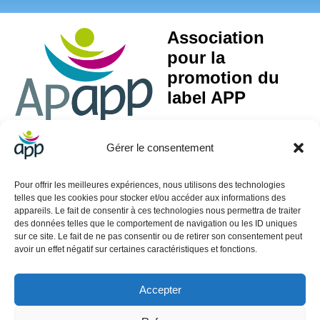
Association
pour la
promotion du
label APP
Gérer le consentement
Activité Principale Exercée (APE) : 85.59A – Formation continue d’adultes
Pour offrir les meilleures expériences, nous utilisons des technologies
SIRET : 499 088 060 00045
telles que les cookies pour stocker et/ou accéder aux informations des
appareils. Le fait de consentir à ces technologies nous permettra de traiter
Contact
des données telles que le comportement de navigation ou les ID uniques
sur ce site. Le fait de ne pas consentir ou de retirer son consentement peut
01.40.39.70.18
avoir un effet négatif sur certaines caractéristiques et fonctions.
contact@app-reseau.eu
3 rue Coq Héron 75001 Paris
Accepter
Informations