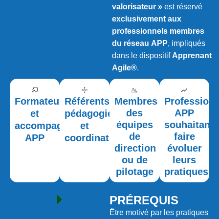
valorisateur »
est réservé
exclusivement aux
professionnels membres
du réseau APP
, impliqués
dans le dispositif
Apprenant
Agile®
.
Formateurs
Référents
Membres
Profession
des
APP
et
pédagogiques
équipes
souhaitant
accompagnateurs
et
de
faire
APP
coordinateurs
direction
évoluer
ou de
leurs
pilotage
pratiques
PRÉREQUIS
Être motivé par les pratiques