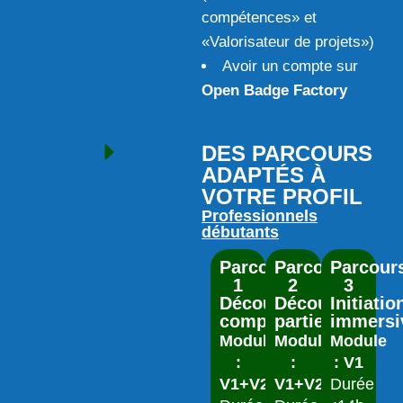
compétences» et
«Valorisateur de projets»)
Avoir un compte sur
Open Badge Factory
DES PARCOURS
ADAPTÉS À
VOTRE PROFIL
Professionnels
débutants
Parcours
Parcours
Parcour
1
2
3
Découverte
Découverte
Initiatio
complète
partielle
immersi
Modules
Modules
Module
:
:
: V1
V1+V2+V3
V1+V2
Durée