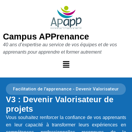
Aller
au
contenu
Campus APPrenance
40 ans d’expertise au service de vos équipes et de vos
apprenants pour apprendre et former autrement
Facilitation de l'apprenance - Devenir Valorisateur
V3 : Devenir Valorisateur de
projets
Vous souhaitez renforcer la confiance de vos apprenants
en leur capacité à transformer leurs expériences en