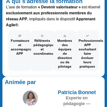
À qui s'adresse la formation
L’axe de formation
« Devenir valorisateur »
est réservé
exclusivement aux professionnels membres du
réseau APP
, impliqués dans le dispositif
Apprenant
Agile®
.
Formateurs
Référents
Membres
Professionnels
et
pédagogiques
des
APP
accompagnateurs
et
équipes
souhaitant
APP
coordinateurs
de
faire
direction
évoluer
ou de
leurs
pilotage
pratiques
Animée par
Patricia Bonnet
Experte en
pédagogie —