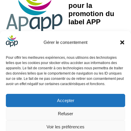
pour la
promotion du
label APP
Gérer le consentement
Activité Principale Exercée (APE) : 85.59A – Formation continue d’adultes
Pour offrir les meilleures expériences, nous utilisons des technologies
SIRET : 499 088 060 00045
telles que les cookies pour stocker et/ou accéder aux informations des
appareils. Le fait de consentir à ces technologies nous permettra de traiter
Contact
des données telles que le comportement de navigation ou les ID uniques
sur ce site. Le fait de ne pas consentir ou de retirer son consentement peut
01.40.39.70.18
avoir un effet négatif sur certaines caractéristiques et fonctions.
contact@app-reseau.eu
3 rue Coq Héron 75001 Paris
Accepter
Informations
Refuser
Mentions légales
CGV
Voir les préférences
CGU