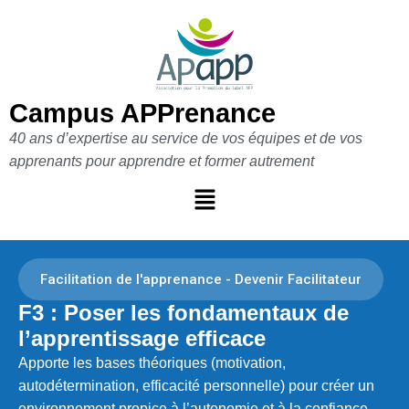
Aller
au
contenu
Campus APPrenance
40 ans d’expertise au service de vos équipes et de vos
apprenants pour apprendre et former autrement
Facilitation de l'apprenance - Devenir Facilitateur
F3 : Poser les fondamentaux de
l’apprentissage efficace
Apporte les bases théoriques (motivation,
autodétermination, efficacité personnelle) pour créer un
environnement propice à l’autonomie et à la confiance.