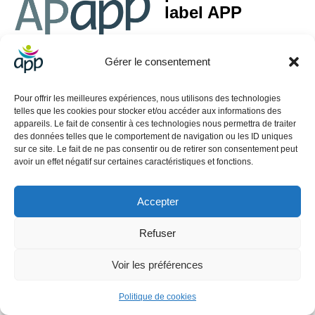
label APP
Gérer le consentement
Activité Principale Exercée (APE) : 85.59A – Formation continue d’adultes
Pour offrir les meilleures expériences, nous utilisons des technologies
SIRET : 499 088 060 00045
telles que les cookies pour stocker et/ou accéder aux informations des
appareils. Le fait de consentir à ces technologies nous permettra de traiter
Contact
des données telles que le comportement de navigation ou les ID uniques
sur ce site. Le fait de ne pas consentir ou de retirer son consentement peut
01.40.39.70.18
avoir un effet négatif sur certaines caractéristiques et fonctions.
contact@app-reseau.eu
3 rue Coq Héron 75001 Paris
Accepter
Informations
Refuser
Mentions légales
CGV
Voir les préférences
CGU
Politique de confidentialité
Politique de cookies