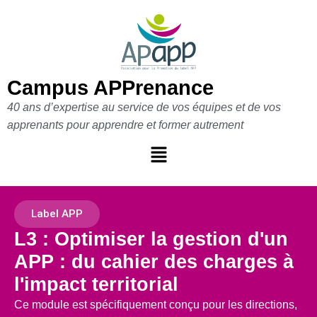
Aller
au
contenu
Campus APPrenance
40 ans d’expertise au service de vos équipes et de vos
apprenants pour apprendre et former autrement
Label APP
L3 : Optimiser la gestion d'un
APP : du cahier des charges à
l'impact territorial
Ce module est spécifiquement conçu pour les directions,