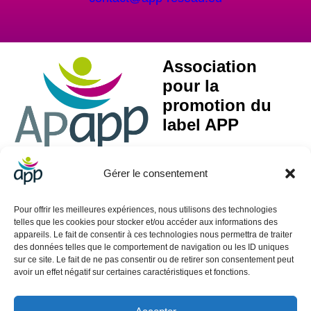
Association
pour la
promotion du
label APP
Gérer le consentement
Activité Principale Exercée (APE) : 85.59A – Formation continue d’adultes
Pour offrir les meilleures expériences, nous utilisons des technologies
SIRET : 499 088 060 00045
telles que les cookies pour stocker et/ou accéder aux informations des
appareils. Le fait de consentir à ces technologies nous permettra de traiter
Contact
des données telles que le comportement de navigation ou les ID uniques
sur ce site. Le fait de ne pas consentir ou de retirer son consentement peut
01.40.39.70.18
avoir un effet négatif sur certaines caractéristiques et fonctions.
contact@app-reseau.eu
3 rue Coq Héron 75001 Paris